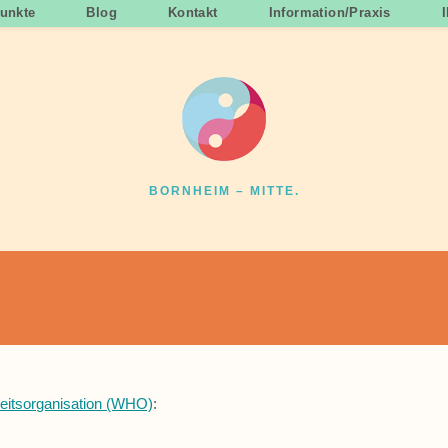
unkte
Blog
Kontakt
Information/Praxis
BORNHEIM – MITTE.
eitsorganisation (WHO)
: