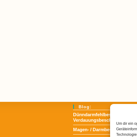
Blog:
Dünndarmfehlbesiedlungssynd
Verdauungsbeschwerden
Um dir ein o
Magen- / Darmbeschwerden i
Geräteinfor
Technologien