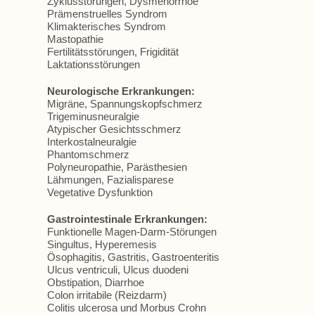
Zyklusstörungen, Dysmenorrhoe
Prämenstruelles Syndrom
Klimakterisches Syndrom
Mastopathie
Fertilitätsstörungen, Frigidität
Laktationsstörungen
Neurologische Erkrankungen:
Migräne, Spannungskopfschmerz
Trigeminusneuralgie
Atypischer Gesichtsschmerz
Interkostalneuralgie
Phantomschmerz
Polyneuropathie, Parästhesien
Lähmungen, Fazialisparese
Vegetative Dysfunktion
Gastrointestinale Erkrankungen:
Funktionelle Magen-Darm-Störungen
Singultus, Hyperemesis
Ösophagitis, Gastritis, Gastroenteritis
Ulcus ventriculi, Ulcus duodeni
Obstipation, Diarrhoe
Colon irritabile (Reizdarm)
Colitis ulcerosa und Morbus Crohn