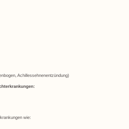
lenbogen, Achillessehnenentzündung)
chterkrankungen:
rkrankungen wie: