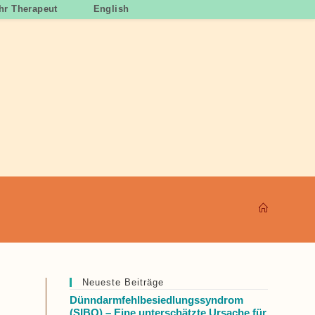
Ihr Therapeut
English
Neueste Beiträge
Dünndarmfehlbesiedlungssyndrom
(SIBO) – Eine unterschätzte Ursache für