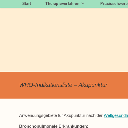
Zum
Start
Therapieverfahren
Praxisschwerp
Inhalt
springen
WHO-Indikationsliste – Akupunktur
Anwendungsgebiete für Akupunktur nach der
Weltgesundh
Bronchopulmonale Erkrankungen: