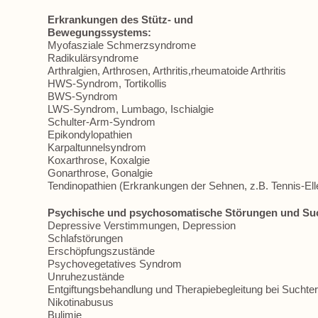
Erkrankungen des Stütz- und
Bewegungssystems:
Myofasziale Schmerzsyndrome
Radikulärsyndrome
Arthralgien, Arthrosen, Arthritis,rheumatoide Arthritis
HWS-Syndrom, Tortikollis
BWS-Syndrom
LWS-Syndrom, Lumbago, Ischialgie
Schulter-Arm-Syndrom
Epikondylopathien
Karpaltunnelsyndrom
Koxarthrose, Koxalgie
Gonarthrose, Gonalgie
Tendinopathien (Erkrankungen der Sehnen, z.B. Tennis-El
Psychische und psychosomatische Störungen und Su
Depressive Verstimmungen, Depression
Schlafstörungen
Erschöpfungszustände
Psychovegetatives Syndrom
Unruhezustände
Entgiftungsbehandlung und Therapiebegleitung bei Suchte
Nikotinabusus
Bulimie