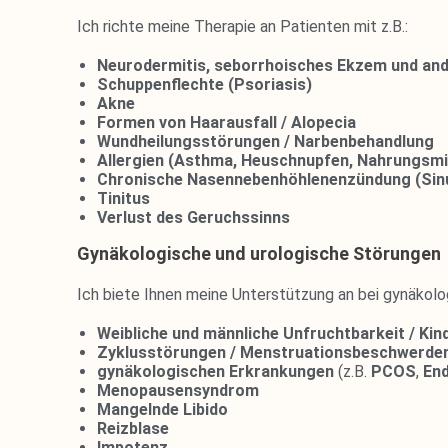
Ich richte meine Therapie an Patienten mit z.B.:
Neurodermitis, seborrhoisches Ekzem und an
Schuppenflechte (Psoriasis)
Akne
Formen von Haarausfall / Alopecia
Wundheilungsstörungen / Narbenbehandlung
Allergien (Asthma, Heuschnupfen, Nahrungsmit
Chronische Nasennebenhöhlenenzündung (Sinu
Tinitus
Verlust des Geruchssinns
Gynäkologische und urologische Störungen
Ich biete Ihnen meine Unterstützung an bei gynäkol
Weibliche und männliche Unfruchtbarkeit / K
Zyklusstörungen / Menstruationsbeschwerde
gynäkologischen Erkrankungen
(z.B.
PCOS
,
En
Menopausensyndrom
Mangelnde Libido
Reizblase
Impotenz