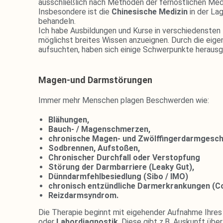
ausschließlich nach Methoden der fernöstlichen Medi
Insbesondere ist die
Chinesische Medizin
in der La
behandeln.
Ich habe Ausbildungen und Kurse in verschiedensten 
möglichst breites Wissen anzueignen. Durch die eige
aufsuchten, haben sich einige Schwerpunkte herausg
Magen-und Darmstörungen
Immer mehr Menschen plagen Beschwerden wie:
Blähungen,
Bauch- / Magenschmerzen,
chronische Magen- und Zwölffingerdarmgesc
Sodbrennen, Aufstoßen,
Chronischer Durchfall oder
Verstopfung
Störung der Darmbarriere (Leaky Gut),
Dünndarmfehlbesiedlung (Sibo / IMO)
chronisch entzündliche Darmerkrankungen (Co
Reizdarmsyndrom.
Die Therapie beginnt mit eigehender Aufnahme Ihres 
oder
Labordiagnostik
. Diese gibt z.B. Auskunft übe