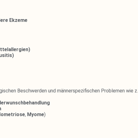
dere Ekzeme
telallergien)
sitis)
ogischen Beschwerden und männerspezifischen Problemen wie z.
inderwunschbehandlung
n
dometriose
,
Myome
)