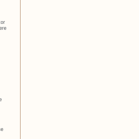
tor
ere
e
se