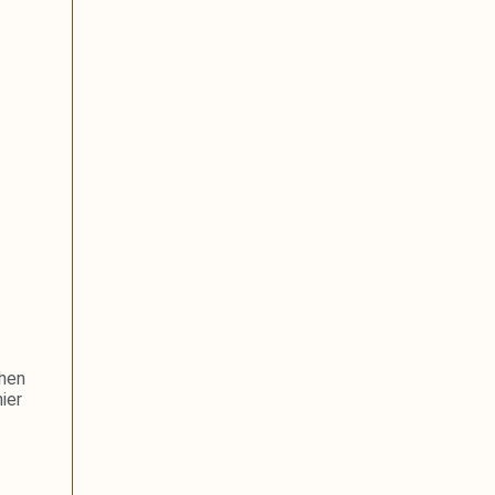
chen
ier