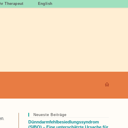
Ihr Therapeut
English
Neueste Beiträge
en.
Dünndarmfehlbesiedlungssyndrom
(SIBO) – Eine unterschätzte Ursache für