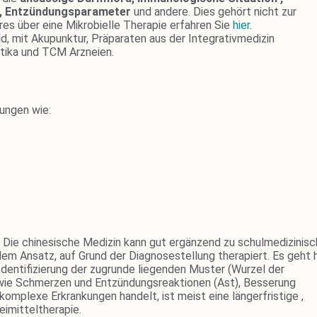
e, Entzündungsparameter
und andere. Dies gehört nicht zur
res über eine Mikrobielle Therapie erfahren Sie
hier
.
ld, mit Akupunktur, Präparaten aus der Integrativmedizin
iotika und TCM Arzneien.
kungen wie:
 Die chinesische Medizin kann gut ergänzend zu schulmedizinis
lem Ansatz, auf Grund der Diagnosestellung therapiert. Es geht h
entifizierung der zugrunde liegenden Muster (Wurzel der
wie Schmerzen und Entzündungsreaktionen (Ast), Besserung
komplexe Erkrankungen handelt, ist meist eine längerfristige ,
eimitteltherapie.