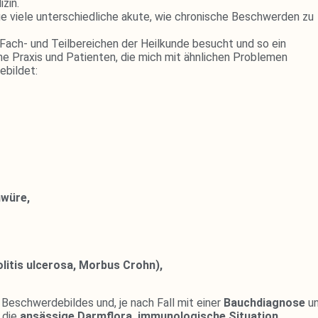
zin.
ge viele unterschiedliche akute, wie chronische Beschwerden zu
Fach- und Teilbereichen der Heilkunde besucht und so ein
ne Praxis und Patienten, die mich mit ähnlichen Problemen
ebildet:
hwüre,
litis ulcerosa, Morbus Crohn),
Beschwerdebildes und, je nach Fall mit einer
Bauchdiagnose
un
r die
ansässige Darmflora, immunologische Situation ,