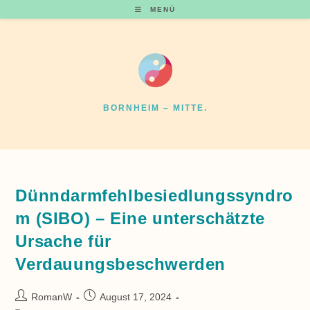
Zum
MENÜ
Inhalt
springen
BORNHEIM – MITTE.
Dünndarmfehlbesiedlungssyndro
m (SIBO) – Eine unterschätzte
Ursache für
Verdauungsbeschwerden
Beitrags-
Beitrag
RomanW
August 17, 2024