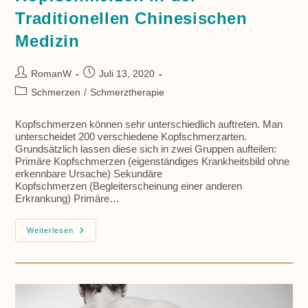
Traditionellen Chinesischen
Medizin
Beitrags-
Beitrag
RomanW
Juli 13, 2020
Autor:
veröffentlicht:
Beitrags-
Schmerzen
/
Schmerztherapie
Kategorie:
Kopfschmerzen können sehr unterschiedlich auftreten. Man
unterscheidet 200 verschiedene Kopfschmerzarten.
Grundsätzlich lassen diese sich in zwei Gruppen aufteilen:
Primäre Kopfschmerzen (eigenständiges Krankheitsbild ohne
erkennbare Ursache) Sekundäre
Kopfschmerzen (Begleiterscheinung einer anderen
Erkrankung) Primäre…
Kopfschmerzen
Weiterlesen
In
Der
Traditionellen
Chinesischen
Medizin