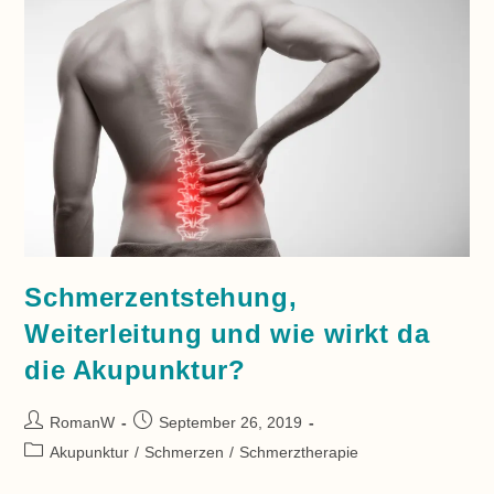
Schmerzentstehung,
Weiterleitung und wie wirkt da
die Akupunktur?
Beitrags-
Beitrag
RomanW
September 26, 2019
Autor:
veröffentlicht:
Beitrags-
Akupunktur
/
Schmerzen
/
Schmerztherapie
Kategorie: