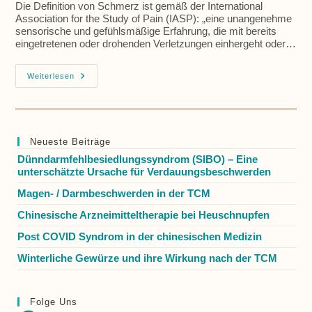
Die Definition von Schmerz ist gemäß der International
Association for the Study of Pain (IASP): „eine unangenehme
sensorische und gefühlsmäßige Erfahrung, die mit bereits
eingetretenen oder drohenden Verletzungen einhergeht oder…
Schmerzentstehung,
Weiterlesen
Weiterleitung
Und
Wie
Wirkt
Da
Die
Neueste Beiträge
Akupunktur?
Dünndarmfehlbesiedlungssyndrom (SIBO) – Eine
unterschätzte Ursache für Verdauungsbeschwerden
Magen- / Darmbeschwerden in der TCM
Chinesische Arzneimitteltherapie bei Heuschnupfen
Post COVID Syndrom in der chinesischen Medizin
Winterliche Gewürze und ihre Wirkung nach der TCM
Folge Uns