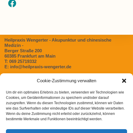
Facebook
Heilpraxis Wengerter - Akupunktur und chinesische
Medizin -
Berger Straße 200
60385 Frankfurt am Main
T: 069 25719332
E: info@heilpraxis-wengerter.de
Cookie-Zustimmung verwalten
Blog:
Um dir ein optimales Erlebnis zu bieten, verwenden wir Technologien wie
Dünndarmfehlbesiedlungssyndrom (SIBO) – Eine
Cookies, um Geräteinformationen zu speichern und/oder darauf
unterschätzte Ursache für Verdauungsbeschwerden
zuzugreifen. Wenn du diesen Technologien zustimmst, können wir Daten
Magen- / Darmbeschwerden in der TCM
wie das Surfverhalten oder eindeutige IDs auf dieser Website verarbeiten.
Wenn du deine Zustimmung nicht erteilst oder zurückziehst, können
Chinesische Arzneimitteltherapie bei Heuschnupfen
bestimmte Merkmale und Funktionen beeinträchtigt werden.
Post COVID Syndrom in der chinesischen Medizin