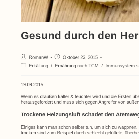
Gesund durch den Her
Beitrags-
Beitrag
RomanW
Oktober 23, 2015
Autor:
veröffentlicht:
Beitrags-
Erkältung
/
Ernährung nach TCM
/
Immunsystem s
Kategorie:
19.09.2015
Wenn es draußen kälter & feuchter wird und die Ersten ü
herausgefordert und muss sich gegen Angreifer von außen
Trockene Heizungsluft schadet den Atemwe
Einiges kann man schon selber tun, um sich zu wappnen. E
trocken sind zum Beispiel durch schlecht gelüftete, über