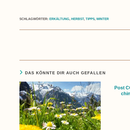
SCHLAGWÖRTER:
ERKÄLTUNG
,
HERBST
,
TIPPS
,
WINTER
Weitere
Artikel
ansehen
DAS KÖNNTE DIR AUCH GEFALLEN
Post C
chi