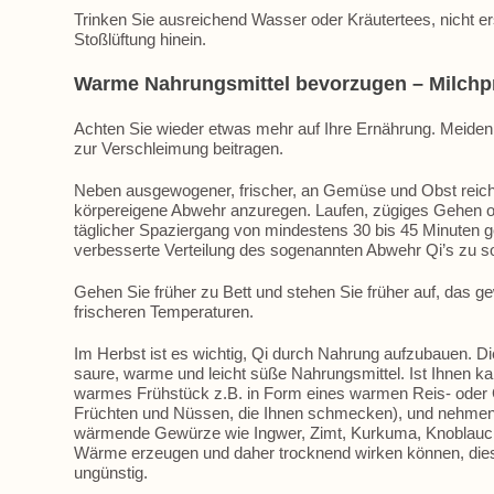
Trinken Sie ausreichend Wasser oder Kräutertees, nicht ers
Stoßlüftung hinein.
Warme Nahrungsmittel bevorzugen – Milchp
Achten Sie wieder etwas mehr auf Ihre Ernährung. Meiden S
zur Verschleimung beitragen.
Neben ausgewogener, frischer, an Gemüse und Obst reich
körpereigene Abwehr anzuregen. Laufen, zügi
ges Gehen od
täglicher Spaziergang von mindestens 30 bis 45 Minuten 
verbesserte Verteilung des sogenannten Abwehr Qi’s zu s
Gehen Sie früher zu Bett und stehen Sie früher auf, das g
frischeren Temperaturen.
Im Herbst ist es wichtig, Qi durch Nahrung aufzubauen. D
saure, warme und leicht süße Nahrungsmittel. Ist Ihnen ka
warmes Frühstück z.B. in Form eines warmen Reis- oder G
Früchten und Nüssen, die Ihnen schmecken), und nehmen
wärmende Gewürze wie Ingwer, Zimt, Kurkuma, Knoblauch
Wärme erzeugen und daher trocknend wirken können, dies
ungünstig.