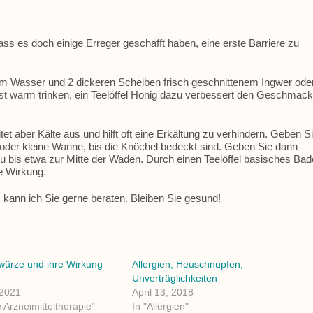
ass es doch einige Erreger geschafft haben, eine erste Barriere zu
em Wasser und 2 dickeren Scheiben frisch geschnittenem Ingwer ode
hst warm trinken, ein Teelöffel Honig dazu verbessert den Geschmac
t aber Kälte aus und hilft oft eine Erkältung zu verhindern. Geben S
oder kleine Wanne, bis die Knöchel bedeckt sind. Geben Sie dann
bis etwa zur Mitte der Waden. Durch einen Teelöffel basisches Bad
e Wirkung.
 kann ich Sie gerne beraten. Bleiben Sie gesund!
würze und ihre Wirkung
Allergien, Heuschnupfen,
Unverträglichkeiten
 2021
April 13, 2018
 Arzneimitteltherapie"
In "Allergien"