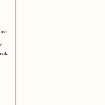
r
k und
ie
esalz