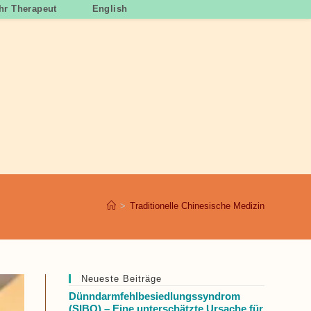
Ihr Therapeut
English
>
Traditionelle Chinesische Medizin
Neueste Beiträge
Dünndarmfehlbesiedlungssyndrom
(SIBO) – Eine unterschätzte Ursache für