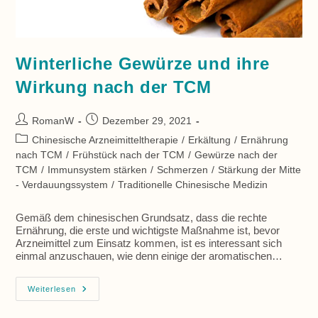
Winterliche Gewürze und ihre
Wirkung nach der TCM
Beitrags-
Beitrag
RomanW
Dezember 29, 2021
Autor:
veröffentlicht:
Beitrags-
Chinesische Arzneimitteltherapie
/
Erkältung
/
Ernährung
Kategorie:
nach TCM
/
Frühstück nach der TCM
/
Gewürze nach der
TCM
/
Immunsystem stärken
/
Schmerzen
/
Stärkung der Mitte
- Verdauungssystem
/
Traditionelle Chinesische Medizin
Gemäß dem chinesischen Grundsatz, dass die rechte
Ernährung, die erste und wichtigste Maßnahme ist, bevor
Arzneimittel zum Einsatz kommen, ist es interessant sich
einmal anzuschauen, wie denn einige der aromatischen…
Winterliche
Weiterlesen
Gewürze
Und