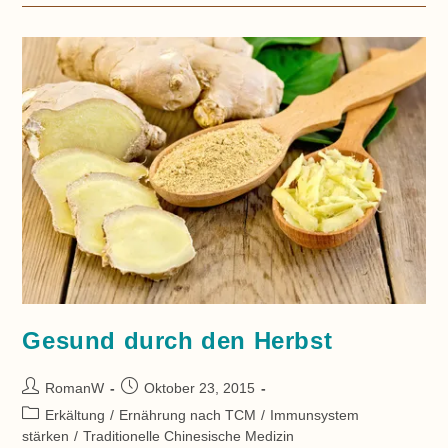
Ihre
Wirkung
Nach
Der
TCM
Gesund durch den Herbst
Beitrags-
Beitrag
RomanW
Oktober 23, 2015
Autor:
veröffentlicht:
Beitrags-
Erkältung
/
Ernährung nach TCM
/
Immunsystem
Kategorie:
stärken
/
Traditionelle Chinesische Medizin