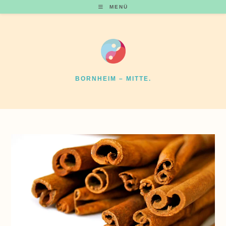
Zum
MENÜ
Inhalt
springen
BORNHEIM – MITTE.