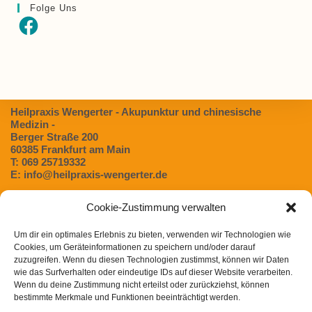
Folge Uns
Facebook
Heilpraxis Wengerter - Akupunktur und chinesische
Medizin -
Berger Straße 200
60385 Frankfurt am Main
T: 069 25719332
E: info@heilpraxis-wengerter.de
Cookie-Zustimmung verwalten
Blog:
Um dir ein optimales Erlebnis zu bieten, verwenden wir Technologien wie
Dünndarmfehlbesiedlungssyndrom (SIBO) – Eine
Cookies, um Geräteinformationen zu speichern und/oder darauf
unterschätzte Ursache für Verdauungsbeschwerden
zuzugreifen. Wenn du diesen Technologien zustimmst, können wir Daten
Magen- / Darmbeschwerden in der TCM
wie das Surfverhalten oder eindeutige IDs auf dieser Website verarbeiten.
Wenn du deine Zustimmung nicht erteilst oder zurückziehst, können
Chinesische Arzneimitteltherapie bei Heuschnupfen
bestimmte Merkmale und Funktionen beeinträchtigt werden.