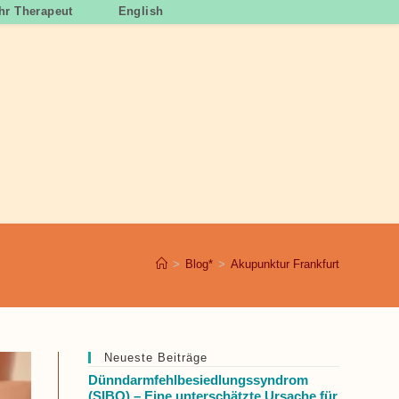
Ihr Therapeut
English
>
Blog*
>
Akupunktur Frankfurt
Neueste Beiträge
Dünndarmfehlbesiedlungssyndrom
(SIBO) – Eine unterschätzte Ursache für