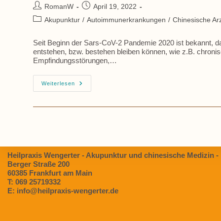
Beitrags-
Beitrag
RomanW
April 19, 2022
Autor:
veröffentlicht:
Beitrags-
Akupunktur
/
Autoimmunerkrankungen
/
Chinesische Arz
Kategorie:
Seit Beginn der Sars-CoV-2 Pandemie 2020 ist bekannt, 
entstehen, bzw. bestehen bleiben können, wie z.B. chron
Empfindungsstörungen,…
Post
Weiterlesen
COVID
Syndrom
In
Der
Chinesischen
Medizin
Heilpraxis Wengerter - Akupunktur und chinesische Medizin -
Berger Straße 200
60385 Frankfurt am Main
T: 069 25719332
E: info@heilpraxis-wengerter.de