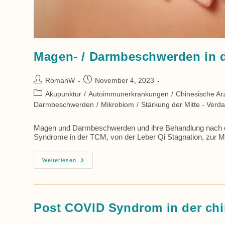
Magen- / Darmbeschwerden in 
Beitrags-
Beitrag
RomanW
November 4, 2023
Autor:
veröffentlicht:
Beitrags-
Akupunktur
/
Autoimmunerkrankungen
/
Chinesische Arz
Kategorie:
Darmbeschwerden
/
Mikrobiom
/
Stärkung der Mitte - Ver
Magen und Darmbeschwerden und ihre Behandlung nach der
Syndrome in der TCM, von der Leber Qi Stagnation, zur M
Magen-
Weiterlesen
/
Darmbeschwerden
In
Der
TCM
Post COVID Syndrom in der chi