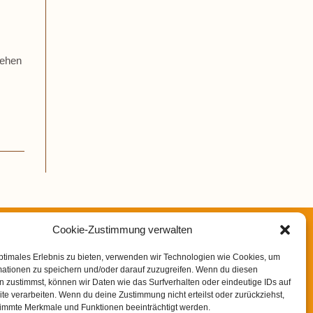
hehen
Cookie-Zustimmung verwalten
rom (SIBO) – Eine unterschätzte Ursache für
ptimales Erlebnis zu bieten, verwenden wir Technologien wie Cookies, um
n der TCM
mationen zu speichern und/oder darauf zuzugreifen. Wenn du diesen
 zustimmst, können wir Daten wie das Surfverhalten oder eindeutige IDs auf
apie bei Heuschnupfen
te verarbeiten. Wenn du deine Zustimmung nicht erteilst oder zurückziehst,
immte Merkmale und Funktionen beeinträchtigt werden.