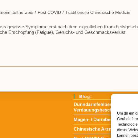
neimitteltherapie
/
Post COVID
/
Traditionelle Chinesische Medizin
dass gewisse Symptome erst nach dem eigentlichen Krankheitsgesc
ische Erschöpfung (Fatigue), Geruchs- und Geschmacksverlust,
Blog:
Dünndarmfehlbesiedlungssynd
Verdauungsbeschwerden
Um dir ein o
Magen- / Darmbeschwerden i
Geräteinfor
Technologien
Chinesische Arzneimittelther
dieser Websi
können best