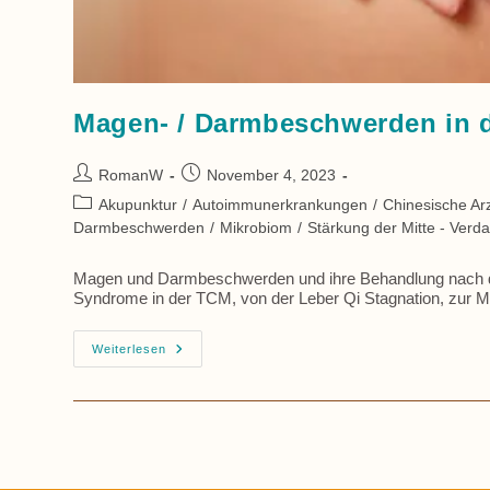
Magen- / Darmbeschwerden in 
Beitrags-
Beitrag
RomanW
November 4, 2023
Autor:
veröffentlicht:
Beitrags-
Akupunktur
/
Autoimmunerkrankungen
/
Chinesische Arz
Kategorie:
Darmbeschwerden
/
Mikrobiom
/
Stärkung der Mitte - Ver
Magen und Darmbeschwerden und ihre Behandlung nach der
Syndrome in der TCM, von der Leber Qi Stagnation, zur M
Magen-
Weiterlesen
/
Darmbeschwerden
In
Der
TCM