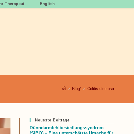
Ihr Therapeut
English
>
Blog*
>
Colitis ulcerosa
Neueste Beiträge
Dünndarmfehlbesiedlungssyndrom
(SIBO) – Eine unterschätzte Ursache für