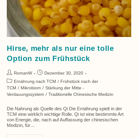
Hirse, mehr als nur eine tolle
Option zum Frühstück
Beitrags-
Beitrag
RomanW
Dezember 30, 2020
Autor:
veröffentlicht:
Beitrags-
Ernährung nach TCM
/
Frühstück nach der
Kategorie:
TCM
/
Mikrobiom
/
Stärkung der Mitte -
Verdauungssystem
/
Traditionelle Chinesische Medizin
Die Nahrung als Quelle des Qi Die Ernährung spielt in der
TCM eine wirklich wichtige Rolle. Qi ist eine bestimmte Art
von Energie, die, nach auf Auffassung der chinesischen
Medizin, für…