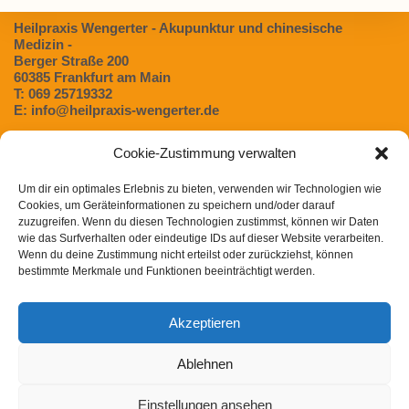
Heilpraxis Wengerter - Akupunktur und chinesische
Medizin -
Berger Straße 200
60385 Frankfurt am Main
T: 069 25719332
E: info@heilpraxis-wengerter.de
Cookie-Zustimmung verwalten
Blog:
Um dir ein optimales Erlebnis zu bieten, verwenden wir Technologien wie
Dünndarmfehlbesiedlungssyndrom (SIBO) – Eine
Cookies, um Geräteinformationen zu speichern und/oder darauf
unterschätzte Ursache für Verdauungsbeschwerden
zuzugreifen. Wenn du diesen Technologien zustimmst, können wir Daten
Magen- / Darmbeschwerden in der TCM
wie das Surfverhalten oder eindeutige IDs auf dieser Website verarbeiten.
Wenn du deine Zustimmung nicht erteilst oder zurückziehst, können
Chinesische Arzneimitteltherapie bei Heuschnupfen
bestimmte Merkmale und Funktionen beeinträchtigt werden.
Post COVID Syndrom in der chinesischen Medizin
Akzeptieren
Winterliche Gewürze und ihre Wirkung nach der TCM
Ablehnen
Einstellungen ansehen