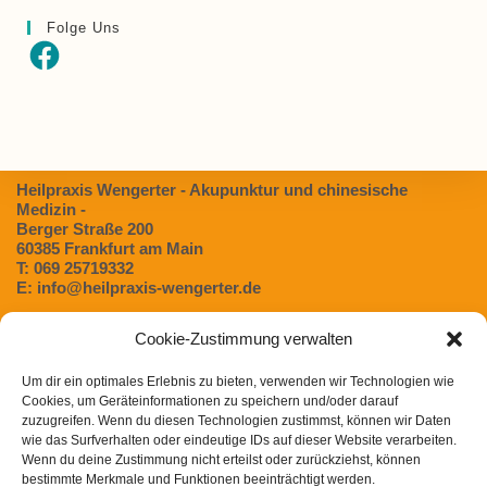
Folge Uns
Facebook
Heilpraxis Wengerter - Akupunktur und chinesische
Medizin -
Berger Straße 200
60385 Frankfurt am Main
T: 069 25719332
E: info@heilpraxis-wengerter.de
Cookie-Zustimmung verwalten
Blog:
Um dir ein optimales Erlebnis zu bieten, verwenden wir Technologien wie
Dünndarmfehlbesiedlungssyndrom (SIBO) – Eine
Cookies, um Geräteinformationen zu speichern und/oder darauf
unterschätzte Ursache für Verdauungsbeschwerden
zuzugreifen. Wenn du diesen Technologien zustimmst, können wir Daten
Magen- / Darmbeschwerden in der TCM
wie das Surfverhalten oder eindeutige IDs auf dieser Website verarbeiten.
Wenn du deine Zustimmung nicht erteilst oder zurückziehst, können
Chinesische Arzneimitteltherapie bei Heuschnupfen
bestimmte Merkmale und Funktionen beeinträchtigt werden.