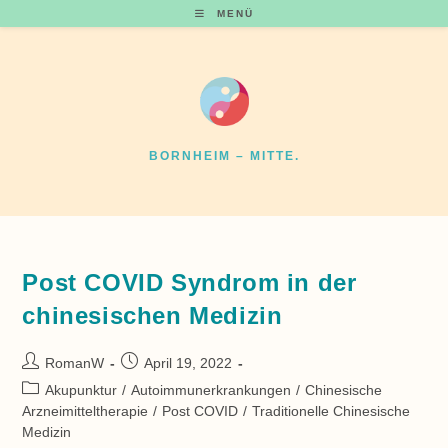
Zum
MENÜ
Inhalt
springen
BORNHEIM – MITTE.
Post COVID Syndrom in der
chinesischen Medizin
Beitrags-
Beitrag
RomanW
April 19, 2022
Autor:
veröffentlicht:
Beitrags-
Akupunktur
/
Autoimmunerkrankungen
/
Chinesische
Kategorie:
Arzneimitteltherapie
/
Post COVID
/
Traditionelle Chinesische
Medizin