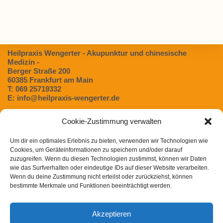
Heilpraxis Wengerter - Akupunktur und chinesische
Medizin -
Berger Straße 200
60385 Frankfurt am Main
T: 069 25719332
E: info@heilpraxis-wengerter.de
Cookie-Zustimmung verwalten
Blog:
Um dir ein optimales Erlebnis zu bieten, verwenden wir Technologien wie
Dünndarmfehlbesiedlungssyndrom (SIBO) – Eine
Cookies, um Geräteinformationen zu speichern und/oder darauf
unterschätzte Ursache für Verdauungsbeschwerden
zuzugreifen. Wenn du diesen Technologien zustimmst, können wir Daten
Magen- / Darmbeschwerden in der TCM
wie das Surfverhalten oder eindeutige IDs auf dieser Website verarbeiten.
Wenn du deine Zustimmung nicht erteilst oder zurückziehst, können
Chinesische Arzneimitteltherapie bei Heuschnupfen
bestimmte Merkmale und Funktionen beeinträchtigt werden.
Post COVID Syndrom in der chinesischen Medizin
Akzeptieren
Winterliche Gewürze und ihre Wirkung nach der TCM