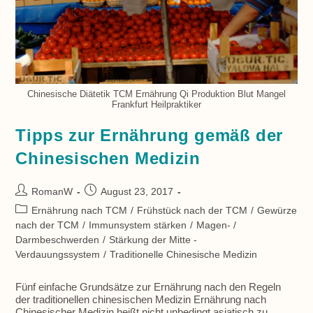
Chinesische Diätetik TCM Ernährung Qi Produktion Blut Mangel
Frankfurt Heilpraktiker
Tipps zur Ernährung gemäß der
Chinesischen Medizin
Beitrags-
Beitrag
RomanW
August 23, 2017
Autor:
veröffentlicht:
Beitrags-
Ernährung nach TCM
/
Frühstück nach der TCM
/
Gewürze
Kategorie:
nach der TCM
/
Immunsystem stärken
/
Magen- /
Darmbeschwerden
/
Stärkung der Mitte -
Verdauungssystem
/
Traditionelle Chinesische Medizin
Fünf einfache Grundsätze zur Ernährung nach den Regeln
der traditionellen chinesischen Medizin Ernährung nach
Chinesischer Medizin heißt nicht unbedingt asiatisch zu