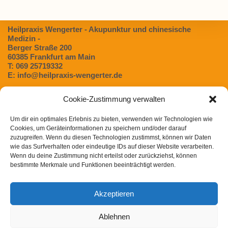
Heilpraxis Wengerter - Akupunktur und chinesische
Medizin -
Berger Straße 200
60385 Frankfurt am Main
T: 069 25719332
E: info@heilpraxis-wengerter.de
Cookie-Zustimmung verwalten
Blog:
Um dir ein optimales Erlebnis zu bieten, verwenden wir Technologien wie
Dünndarmfehlbesiedlungssyndrom (SIBO) – Eine
Cookies, um Geräteinformationen zu speichern und/oder darauf
unterschätzte Ursache für Verdauungsbeschwerden
zuzugreifen. Wenn du diesen Technologien zustimmst, können wir Daten
Magen- / Darmbeschwerden in der TCM
wie das Surfverhalten oder eindeutige IDs auf dieser Website verarbeiten.
Wenn du deine Zustimmung nicht erteilst oder zurückziehst, können
Chinesische Arzneimitteltherapie bei Heuschnupfen
bestimmte Merkmale und Funktionen beeinträchtigt werden.
Post COVID Syndrom in der chinesischen Medizin
Akzeptieren
Winterliche Gewürze und ihre Wirkung nach der TCM
Ablehnen