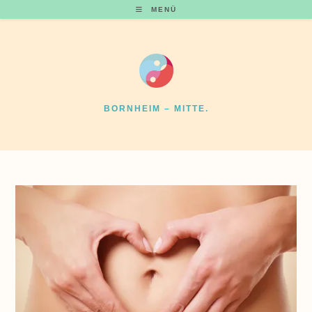
Zum
MENÜ
Inhalt
springen
BORNHEIM – MITTE.