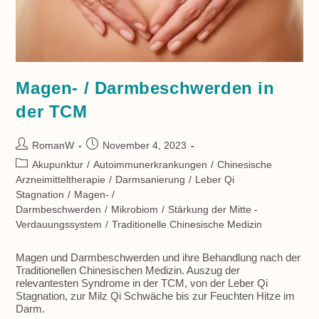
Magen- / Darmbeschwerden in
der TCM
Beitrags-
Beitrag
RomanW
November 4, 2023
Autor:
veröffentlicht:
Beitrags-
Akupunktur
/
Autoimmunerkrankungen
/
Chinesische
Kategorie:
Arzneimitteltherapie
/
Darmsanierung
/
Leber Qi
Stagnation
/
Magen- /
Darmbeschwerden
/
Mikrobiom
/
Stärkung der Mitte -
Verdauungssystem
/
Traditionelle Chinesische Medizin
Magen und Darmbeschwerden und ihre Behandlung nach der
Traditionellen Chinesischen Medizin. Auszug der
relevantesten Syndrome in der TCM, von der Leber Qi
Stagnation, zur Milz Qi Schwäche bis zur Feuchten Hitze im
Darm.