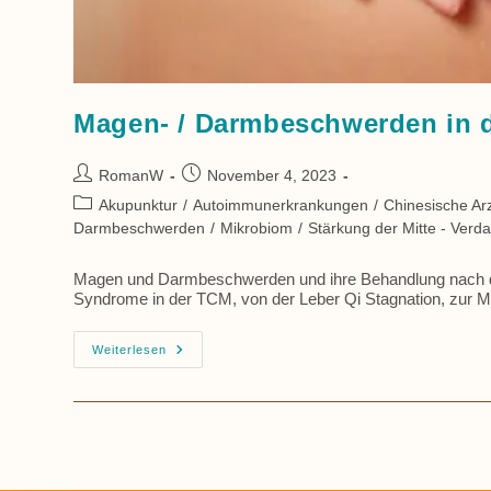
Magen- / Darmbeschwerden in 
Beitrags-
Beitrag
RomanW
November 4, 2023
Autor:
veröffentlicht:
Beitrags-
Akupunktur
/
Autoimmunerkrankungen
/
Chinesische Arz
Kategorie:
Darmbeschwerden
/
Mikrobiom
/
Stärkung der Mitte - Ver
Magen und Darmbeschwerden und ihre Behandlung nach der
Syndrome in der TCM, von der Leber Qi Stagnation, zur M
Magen-
Weiterlesen
/
Darmbeschwerden
In
Der
TCM