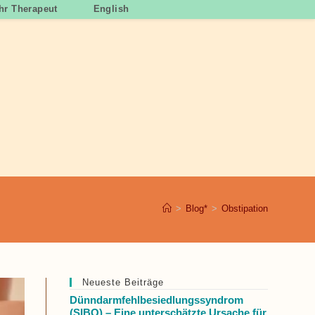
Ihr Therapeut
English
>
Blog*
>
Obstipation
Neueste Beiträge
Dünndarmfehlbesiedlungssyndrom
(SIBO) – Eine unterschätzte Ursache für