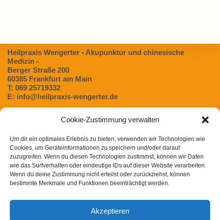
Heilpraxis Wengerter - Akupunktur und chinesische
Medizin -
Berger Straße 200
60385 Frankfurt am Main
T: 069 25719332
E: info@heilpraxis-wengerter.de
Cookie-Zustimmung verwalten
Blog:
Um dir ein optimales Erlebnis zu bieten, verwenden wir Technologien wie
Dünndarmfehlbesiedlungssyndrom (SIBO) – Eine
Cookies, um Geräteinformationen zu speichern und/oder darauf
unterschätzte Ursache für Verdauungsbeschwerden
zuzugreifen. Wenn du diesen Technologien zustimmst, können wir Daten
Magen- / Darmbeschwerden in der TCM
wie das Surfverhalten oder eindeutige IDs auf dieser Website verarbeiten.
Wenn du deine Zustimmung nicht erteilst oder zurückziehst, können
Chinesische Arzneimitteltherapie bei Heuschnupfen
bestimmte Merkmale und Funktionen beeinträchtigt werden.
Post COVID Syndrom in der chinesischen Medizin
Akzeptieren
Winterliche Gewürze und ihre Wirkung nach der TCM