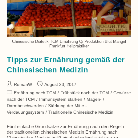
Chinesische Diätetik TCM Ernährung Qi Produktion Blut Mangel
Frankfurt Heilpraktiker
Tipps zur Ernährung gemäß der
Chinesischen Medizin
Beitrags-
Beitrag
RomanW
August 23, 2017
Autor:
veröffentlicht:
Beitrags-
Ernährung nach TCM
/
Frühstück nach der TCM
/
Gewürze
Kategorie:
nach der TCM
/
Immunsystem stärken
/
Magen- /
Darmbeschwerden
/
Stärkung der Mitte -
Verdauungssystem
/
Traditionelle Chinesische Medizin
Fünf einfache Grundsätze zur Ernährung nach den Regeln
der traditionellen chinesischen Medizin Ernährung nach
Chinesischer Medizin heißt nicht unbedingt asiatisch zu