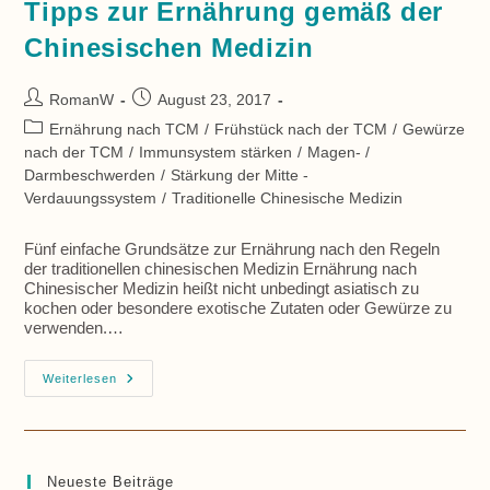
Tipps zur Ernährung gemäß der
Chinesischen Medizin
Beitrags-
Beitrag
RomanW
August 23, 2017
Autor:
veröffentlicht:
Beitrags-
Ernährung nach TCM
/
Frühstück nach der TCM
/
Gewürze
Kategorie:
nach der TCM
/
Immunsystem stärken
/
Magen- /
Darmbeschwerden
/
Stärkung der Mitte -
Verdauungssystem
/
Traditionelle Chinesische Medizin
Fünf einfache Grundsätze zur Ernährung nach den Regeln
der traditionellen chinesischen Medizin Ernährung nach
Chinesischer Medizin heißt nicht unbedingt asiatisch zu
kochen oder besondere exotische Zutaten oder Gewürze zu
verwenden.…
Tipps
Weiterlesen
Zur
Ernährung
Gemäß
Der
Chinesischen
Medizin
Neueste Beiträge