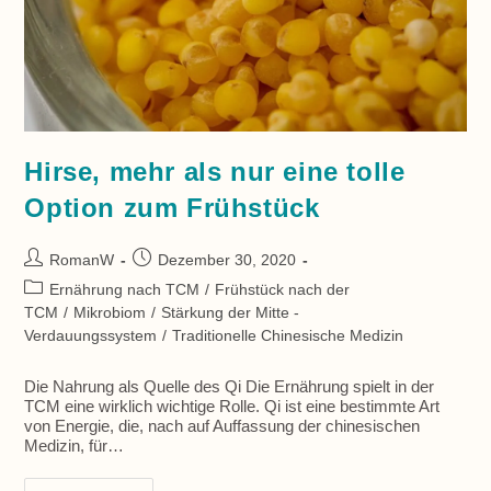
Hirse, mehr als nur eine tolle
Option zum Frühstück
Beitrags-
Beitrag
RomanW
Dezember 30, 2020
Autor:
veröffentlicht:
Beitrags-
Ernährung nach TCM
/
Frühstück nach der
Kategorie:
TCM
/
Mikrobiom
/
Stärkung der Mitte -
Verdauungssystem
/
Traditionelle Chinesische Medizin
Die Nahrung als Quelle des Qi Die Ernährung spielt in der
TCM eine wirklich wichtige Rolle. Qi ist eine bestimmte Art
von Energie, die, nach auf Auffassung der chinesischen
Medizin, für…