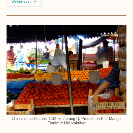
Hirse,
Weiterlesen
Mehr
Als
Nur
Eine
Tolle
Option
Zum
Frühstück
Chinesische Diätetik TCM Ernährung Qi Produktion Blut Mangel
Frankfurt Heilpraktiker