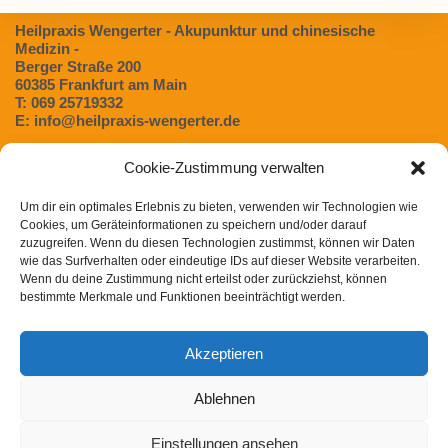
Heilpraxis Wengerter - Akupunktur und chinesische
Medizin -
Berger Straße 200
60385 Frankfurt am Main
T: 069 25719332
E: info@heilpraxis-wengerter.de
Cookie-Zustimmung verwalten
Blog:
Um dir ein optimales Erlebnis zu bieten, verwenden wir Technologien wie
Dünndarmfehlbesiedlungssyndrom (SIBO) – Eine
Cookies, um Geräteinformationen zu speichern und/oder darauf
unterschätzte Ursache für Verdauungsbeschwerden
zuzugreifen. Wenn du diesen Technologien zustimmst, können wir Daten
Magen- / Darmbeschwerden in der TCM
wie das Surfverhalten oder eindeutige IDs auf dieser Website verarbeiten.
Wenn du deine Zustimmung nicht erteilst oder zurückziehst, können
Chinesische Arzneimitteltherapie bei Heuschnupfen
bestimmte Merkmale und Funktionen beeinträchtigt werden.
Post COVID Syndrom in der chinesischen Medizin
Akzeptieren
Winterliche Gewürze und ihre Wirkung nach der TCM
Ablehnen
Einstellungen ansehen