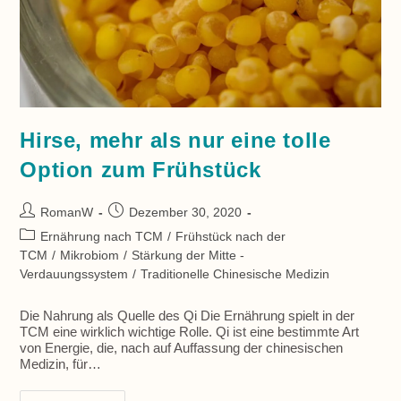
Hirse, mehr als nur eine tolle
Option zum Frühstück
Beitrags-
Beitrag
RomanW
Dezember 30, 2020
Autor:
veröffentlicht:
Beitrags-
Ernährung nach TCM
/
Frühstück nach der
Kategorie:
TCM
/
Mikrobiom
/
Stärkung der Mitte -
Verdauungssystem
/
Traditionelle Chinesische Medizin
Die Nahrung als Quelle des Qi Die Ernährung spielt in der
TCM eine wirklich wichtige Rolle. Qi ist eine bestimmte Art
von Energie, die, nach auf Auffassung der chinesischen
Medizin, für…