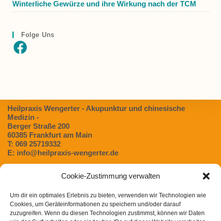
Winterliche Gewürze und ihre Wirkung nach der TCM
Folge Uns
Facebook
Heilpraxis Wengerter - Akupunktur und chinesische
Medizin -
Berger Straße 200
60385 Frankfurt am Main
T: 069 25719332
E: info@heilpraxis-wengerter.de
Cookie-Zustimmung verwalten
Blog:
Um dir ein optimales Erlebnis zu bieten, verwenden wir Technologien wie
Dünndarmfehlbesiedlungssyndrom (SIBO) – Eine
Cookies, um Geräteinformationen zu speichern und/oder darauf
unterschätzte Ursache für Verdauungsbeschwerden
zuzugreifen. Wenn du diesen Technologien zustimmst, können wir Daten