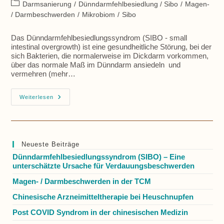
Autor:
veröffentlicht:
Beitrags-
Darmsanierung
/
Dünndarmfehlbesiedlung / Sibo
/
Magen-
Kategorie:
/ Darmbeschwerden
/
Mikrobiom
/
Sibo
Das Dünndarmfehlbesiedlungssyndrom (SIBO - small
intestinal overgrowth) ist eine gesundheitliche Störung, bei der
sich Bakterien, die normalerweise im Dickdarm vorkommen,
über das normale Maß im Dünndarm ansiedeln und
vermehren (mehr…
Dünndarmfehlbesiedlungssyndrom
Weiterlesen
(SIBO)
–
Eine
Unterschätzte
Ursache
Für
Neueste Beiträge
Verdauungsbeschwerden
Dünndarmfehlbesiedlungssyndrom (SIBO) – Eine
unterschätzte Ursache für Verdauungsbeschwerden
Magen- / Darmbeschwerden in der TCM
Chinesische Arzneimitteltherapie bei Heuschnupfen
Post COVID Syndrom in der chinesischen Medizin