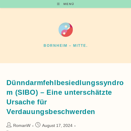
Zum
MENÜ
Inhalt
springen
BORNHEIM – MITTE.
Dünndarmfehlbesiedlungssyndro
m (SIBO) – Eine unterschätzte
Ursache für
Verdauungsbeschwerden
Beitrags-
Beitrag
RomanW
August 17, 2024