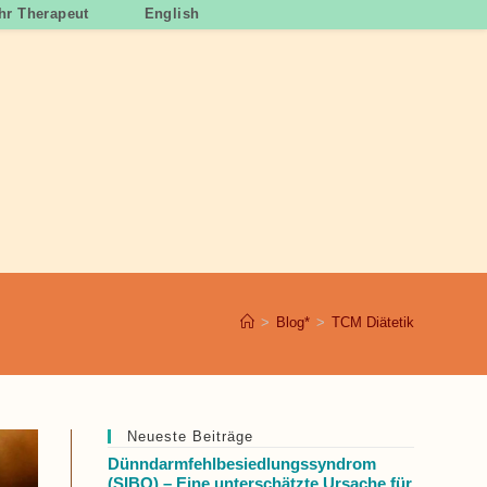
Ihr Therapeut
English
>
Blog*
>
TCM Diätetik
Neueste Beiträge
Dünndarmfehlbesiedlungssyndrom
(SIBO) – Eine unterschätzte Ursache für