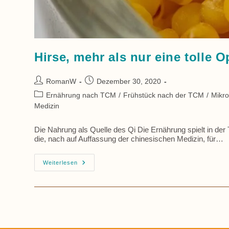
Hirse, mehr als nur eine tolle 
Beitrags-
Beitrag
RomanW
Dezember 30, 2020
Autor:
veröffentlicht:
Beitrags-
Ernährung nach TCM
/
Frühstück nach der TCM
/
Mikr
Kategorie:
Medizin
Die Nahrung als Quelle des Qi Die Ernährung spielt in der 
die, nach auf Auffassung der chinesischen Medizin, für…
Hirse,
Weiterlesen
Mehr
Als
Nur
Eine
Tolle
Option
Zum
Frühstück