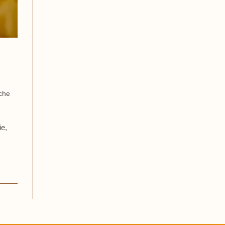
sche
ie,