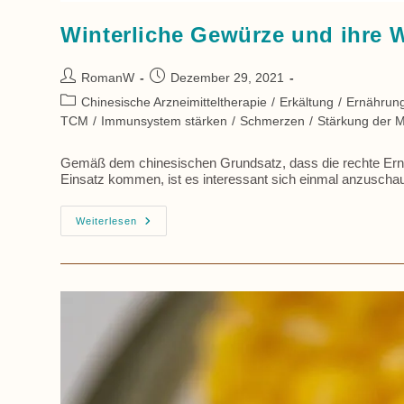
Winterliche Gewürze und ihre 
Beitrags-
Beitrag
RomanW
Dezember 29, 2021
Autor:
veröffentlicht:
Beitrags-
Chinesische Arzneimitteltherapie
/
Erkältung
/
Ernährun
Kategorie:
TCM
/
Immunsystem stärken
/
Schmerzen
/
Stärkung der M
Gemäß dem chinesischen Grundsatz, dass die rechte Ernäh
Einsatz kommen, ist es interessant sich einmal anzuscha
Winterliche
Weiterlesen
Gewürze
Und
Ihre
Wirkung
Nach
Der
TCM