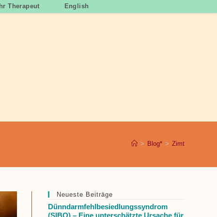
Ihr Therapeut
English
>
Blog*
>
Zimt
Neueste Beiträge
Dünndarmfehlbesiedlungssyndrom
(SIBO) – Eine unterschätzte Ursache für