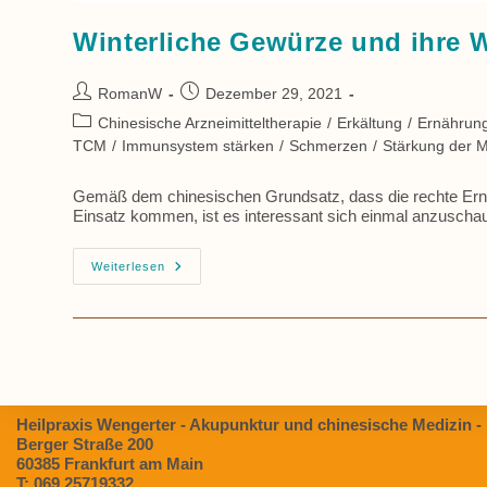
Winterliche Gewürze und ihre 
Beitrags-
Beitrag
RomanW
Dezember 29, 2021
Autor:
veröffentlicht:
Beitrags-
Chinesische Arzneimitteltherapie
/
Erkältung
/
Ernährun
Kategorie:
TCM
/
Immunsystem stärken
/
Schmerzen
/
Stärkung der M
Gemäß dem chinesischen Grundsatz, dass die rechte Ernäh
Einsatz kommen, ist es interessant sich einmal anzuscha
Winterliche
Weiterlesen
Gewürze
Und
Ihre
Wirkung
Nach
Der
TCM
Heilpraxis Wengerter - Akupunktur und chinesische Medizin -
Berger Straße 200
60385 Frankfurt am Main
T: 069 25719332